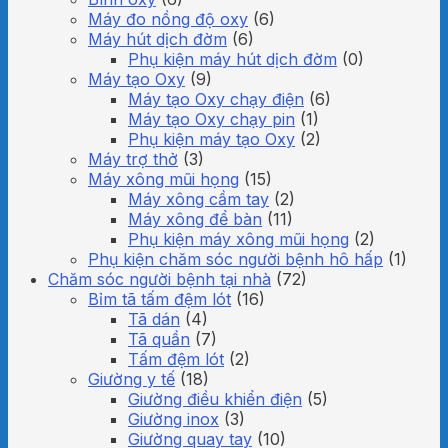
Máy đo nồng độ oxy
(6)
Máy hút dịch đờm
(6)
Phụ kiện máy hút dịch đờm
(0)
Máy tạo Oxy
(9)
Máy tạo Oxy chạy điện
(6)
Máy tạo Oxy chạy pin
(1)
Phụ kiện máy tạo Oxy
(2)
Máy trợ thở
(3)
Máy xông mũi họng
(15)
Máy xông cầm tay
(2)
Máy xông để bàn
(11)
Phụ kiện máy xông mũi họng
(2)
Phụ kiện chăm sóc người bệnh hô hấp
(1)
Chăm sóc người bệnh tại nhà
(72)
Bỉm tã tấm đệm lót
(16)
Tã dán
(4)
Tã quần
(7)
Tấm đệm lót
(2)
Giường y tế
(18)
Giường điều khiển điện
(5)
Giường inox
(3)
Giường quay tay
(10)