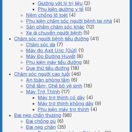
Giường vật lý trị liệu
(2)
Phụ kiện giường y tế
(0)
Nệm chống lở loét
(4)
Phụ kiện chăm sóc người bệnh tại nhà
(4)
Sản phẩm chăm sóc khác
(12)
Xe di chuyển người bệnh
(5)
Chăm sóc người bệnh tiểu đường
(41)
Chăm sóc da
(7)
Máy đo Axit Uric (Gút)
(1)
Máy Đo Đường Huyết
(8)
Phụ kiện máy tiểu đường
(8)
Que thử tiểu đường
(18)
Chăm sóc người cao tuổi
(46)
An toàn phòng tắm
(6)
Ghế tắm- Ghế bô vệ sinh
(18)
Máy Trợ Thính
(17)
Máy trợ thính có dây
(4)
Máy trợ thính không dây
(9)
Phụ kiện máy trợ thính
(4)
Đai nẹp chấn thương
(98)
Đai chống gù
(6)
Đai nẹp chân
(35)