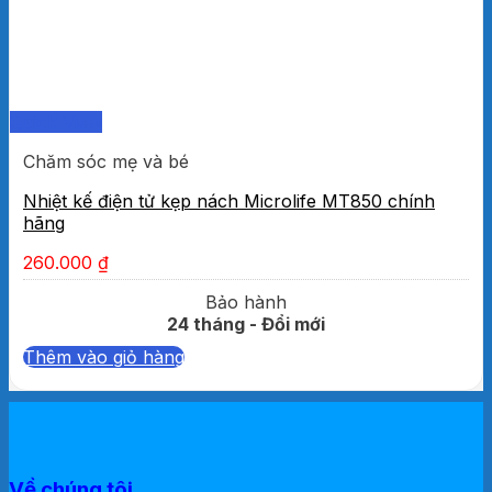
Quick View
Chăm sóc mẹ và bé
Nhiệt kế điện tử kẹp nách Microlife MT850 chính
hãng
260.000
₫
Bảo hành
24 tháng - Đổi mới
Thêm vào giỏ hàng
Về chúng tôi