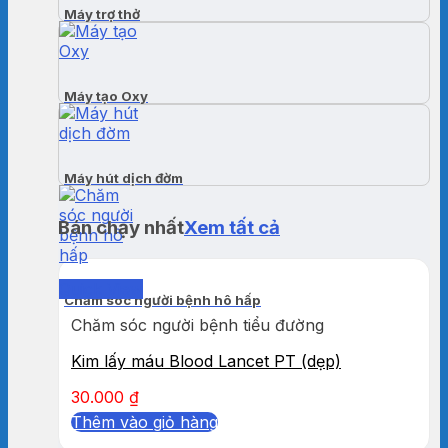
Máy trợ thở
Máy tạo Oxy
Máy hút dịch đờm
Bán chạy nhất
Xem tất cả
Quick View
Chăm sóc người bệnh hô hấp
Chăm sóc người bệnh tiểu đường
Kim lấy máu Blood Lancet PT (dẹp)
30.000
₫
Thêm vào giỏ hàng