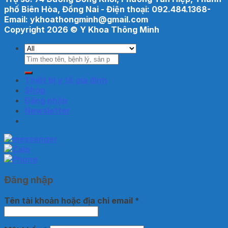
phố Biên Hòa, Đồng Nai - Điện thoại: 092.484.1368-
Email: ykhoathongminh@gmail.com
Copyright 2026 ©
Y Khoa Thông Minh
Tìm
kiếm:
Thiết bị y tế gia đình
Shop
Đăng nhập
Newsletter
Đăng nhập
Tên tài khoản hoặc địa chỉ email
*