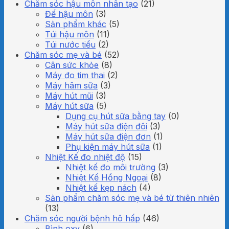
Chăm sóc hậu môn nhân tạo
(21)
Đế hậu môn
(3)
Sản phẩm khác
(5)
Túi hậu môn
(11)
Túi nước tiểu
(2)
Chăm sóc mẹ và bé
(52)
Cân sức khỏe
(8)
Máy đo tim thai
(2)
Máy hâm sữa
(3)
Máy hút mũi
(3)
Máy hút sữa
(5)
Dụng cụ hút sữa bằng tay
(0)
Máy hút sữa điện đôi
(3)
Máy hút sữa điện đơn
(1)
Phụ kiện máy hút sữa
(1)
Nhiệt Kế đo nhiệt độ
(15)
Nhiệt kế đo môi trường
(3)
Nhiệt Kế Hồng Ngoại
(8)
Nhiệt kế kẹp nách
(4)
Sản phẩm chăm sóc mẹ và bé từ thiên nhiên
(13)
Chăm sóc người bệnh hô hấp
(46)
Bình oxy
(6)