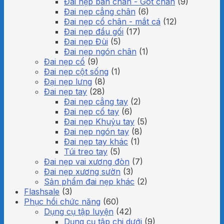
Đai nẹp bàn chân - Gót chân
(9)
Đai nẹp cẳng chân
(6)
Đai nẹp cổ chân - mắt cá
(12)
Đai nẹp đầu gối
(17)
Đai nẹp Đùi
(5)
Đai nẹp ngón chân
(1)
Đai nẹp cổ
(9)
Đai nẹp cột sống
(1)
Đại nẹp lưng
(8)
Đai nẹp tay
(28)
Đai nẹp cẳng tay
(2)
Đai nẹp cổ tay
(6)
Đai nẹp Khuỷu tay
(5)
Đai nẹp ngón tay
(8)
Đai nẹp tay khác
(1)
Túi treo tay
(5)
Đai nẹp vai xương đòn
(7)
Đai nẹp xương sườn
(3)
Sản phẩm đai nẹp khác
(2)
Flashsale
(3)
Phục hồi chức năng
(60)
Dụng cụ tập luyện
(42)
Dụng cụ tập chi dưới
(9)