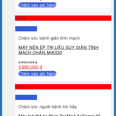
Thêm vào giỏ hàng
-43%
Quick View
Chăm sóc bệnh giãn tĩnh mạch
MÁY NÉN ÉP TRỊ LIỆU SUY GIÃN TĨNH
MẠCH CHÂN MIKIDO
6.990.000
₫
3.990.000
₫
Thêm vào giỏ hàng
-4%
Quick View
Chăm sóc người bệnh hô hấp
Máy trợ thở tự động ResMed AirSense 10