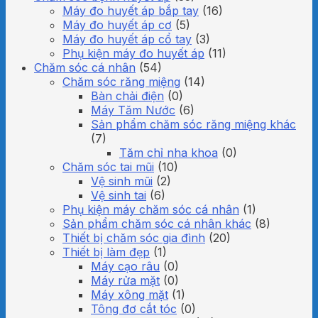
Máy đo huyết áp bắp tay
(16)
Máy đo huyết áp cơ
(5)
Máy đo huyết áp cổ tay
(3)
Phụ kiện máy đo huyết áp
(11)
Chăm sóc cá nhân
(54)
Chăm sóc răng miệng
(14)
Bàn chải điện
(0)
Máy Tăm Nước
(6)
Sản phẩm chăm sóc răng miệng khác
(7)
Tăm chỉ nha khoa
(0)
Chăm sóc tai mũi
(10)
Vệ sinh mũi
(2)
Vệ sinh tai
(6)
Phụ kiện máy chăm sóc cá nhân
(1)
Sản phẩm chăm sóc cá nhân khác
(8)
Thiết bị chăm sóc gia đình
(20)
Thiết bị làm đẹp
(1)
Máy cạo râu
(0)
Máy rửa mặt
(0)
Máy xông mặt
(1)
Tông đơ cắt tóc
(0)