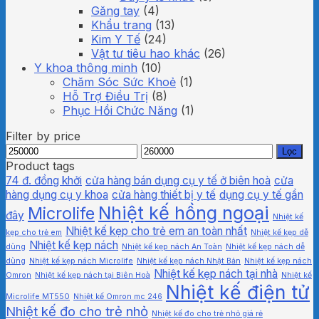
Găng tay
(4)
Khẩu trang
(13)
Kim Y Tế
(24)
Vật tư tiêu hao khác
(26)
Y khoa thông minh
(10)
Chăm Sóc Sức Khoẻ
(1)
Hỗ Trợ Điều Trị
(8)
Phục Hồi Chức Năng
(1)
Filter by price
Giá
Giá
Lọc
thấp
cao
Product tags
nhất
nhất
74 đ. đồng khởi
cửa hàng bán dụng cụ y tế ở biên hoà
cửa
hàng dụng cụ y khoa
cửa hàng thiết bị y tế
dụng cụ y tế gần
Nhiệt kế hồng ngoại
Microlife
đây
Nhiệt kế
Nhiệt kế kẹp cho trẻ em an toàn nhất
kẹp cho trẻ em
Nhiệt kế kẹp dễ
Nhiệt kế kẹp nách
dùng
Nhiệt kế kẹp nách An Toàn
Nhiệt kế kẹp nách dễ
dùng
Nhiệt kế kẹp nách Microlife
Nhiệt kế kẹp nách Nhật Bản
Nhiệt kế kẹp nách
Nhiệt kế kẹp nách tại nhà
Omron
Nhiệt kế kẹp nách tại Biên Hoà
Nhiệt kế
Nhiệt kế điện tử
Microlife MT550
Nhiệt kế Omron mc 246
Nhiệt kế đo cho trẻ nhỏ
Nhiệt kế đo cho trẻ nhỏ giá rẻ