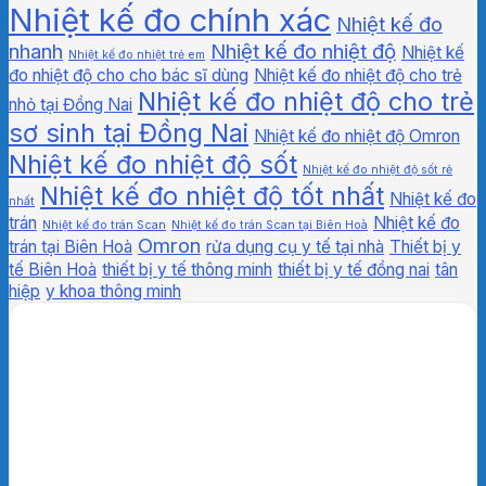
Nhiệt kế đo chính xác
Nhiệt kế đo
nhanh
Nhiệt kế đo nhiệt độ
Nhiệt kế
Nhiệt kế đo nhiệt trẻ em
đo nhiệt độ cho cho bác sĩ dùng
Nhiệt kế đo nhiệt độ cho trẻ
Nhiệt kế đo nhiệt độ cho trẻ
nhỏ tại Đồng Nai
sơ sinh tại Đồng Nai
Nhiệt kế đo nhiệt độ Omron
Nhiệt kế đo nhiệt độ sốt
Nhiệt kế đo nhiệt độ sốt rẻ
Nhiệt kế đo nhiệt độ tốt nhất
Nhiệt kế đo
nhất
trán
Nhiệt kế đo
Nhiệt kế đo trán Scan
Nhiệt kế đo trán Scan tại Biên Hoà
Omron
trán tại Biên Hoà
rửa dụng cụ y tế tại nhà
Thiết bị y
tế Biên Hoà
thiết bị y tế thông minh
thiết bị y tế đồng nai
tân
hiệp
y khoa thông minh