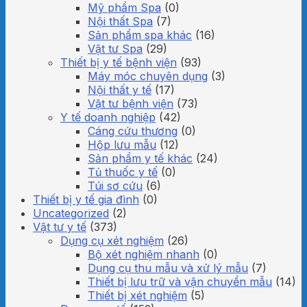
Mỹ phẩm Spa
(0)
Nội thất Spa
(7)
Sản phẩm spa khác
(16)
Vật tư Spa
(29)
Thiết bị y tế bệnh viện
(93)
Máy móc chuyên dụng
(3)
Nội thất y tế
(17)
Vật tư bệnh viện
(73)
Y tế doanh nghiệp
(42)
Cáng cứu thương
(0)
Hộp lưu mẫu
(12)
Sản phẩm y tế khác
(24)
Tủ thuốc y tế
(0)
Túi sơ cứu
(6)
Thiết bị y tế gia đình
(0)
Uncategorized
(2)
Vật tư y tế
(373)
Dụng cụ xét nghiệm
(26)
Bộ xét nghiệm nhanh
(0)
Dụng cụ thu mẫu và xử lý mẫu
(7)
Thiết bị lưu trữ và vận chuyển mẫu
(14)
Thiết bị xét nghiệm
(5)