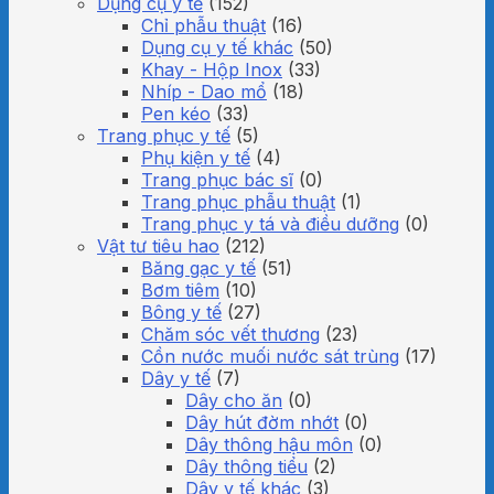
Dụng cụ y tế
(152)
Chỉ phẫu thuật
(16)
Dụng cụ y tế khác
(50)
Khay - Hộp Inox
(33)
Nhíp - Dao mổ
(18)
Pen kéo
(33)
Trang phục y tế
(5)
Phụ kiện y tế
(4)
Trang phục bác sĩ
(0)
Trang phục phẫu thuật
(1)
Trang phục y tá và điều dưỡng
(0)
Vật tư tiêu hao
(212)
Băng gạc y tế
(51)
Bơm tiêm
(10)
Bông y tế
(27)
Chăm sóc vết thương
(23)
Cồn nước muối nước sát trùng
(17)
Dây y tế
(7)
Dây cho ăn
(0)
Dây hút đờm nhớt
(0)
Dây thông hậu môn
(0)
Dây thông tiểu
(2)
Dây y tế khác
(3)