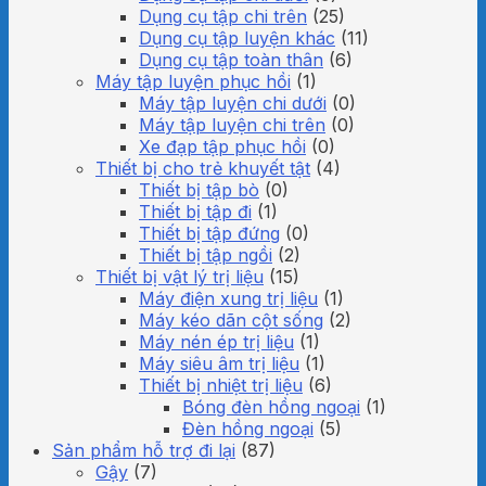
Dụng cụ tập chi trên
(25)
Dụng cụ tập luyện khác
(11)
Dụng cụ tập toàn thân
(6)
Máy tập luyện phục hồi
(1)
Máy tập luyện chi dưới
(0)
Máy tập luyện chi trên
(0)
Xe đạp tập phục hồi
(0)
Thiết bị cho trẻ khuyết tật
(4)
Thiết bị tập bò
(0)
Thiết bị tập đi
(1)
Thiết bị tập đứng
(0)
Thiết bị tập ngồi
(2)
Thiết bị vật lý trị liệu
(15)
Máy điện xung trị liệu
(1)
Máy kéo dãn cột sống
(2)
Máy nén ép trị liệu
(1)
Máy siêu âm trị liệu
(1)
Thiết bị nhiệt trị liệu
(6)
Bóng đèn hồng ngoại
(1)
Đèn hồng ngoại
(5)
Sản phẩm hỗ trợ đi lại
(87)
Gậy
(7)