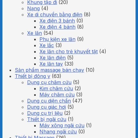
Khung tập đi
(20)
Nạng
(4)
Xe di chuyển bằng điện
(8)
Xe điện 3 bánh
(0)
Xe điện 4 bánh
(8)
Xe lăn
(54)
Phụ kiện xe lăn
(9)
Xe lắc
(3)
Xe lăn cho trẻ khuyết tật
(4)
Xe lăn điện
(5)
Xe lăn tay
(33)
Sản phẩm massage bán chạy
(10)
Thiết bị đông y
(63)
Dụng cụ châm cứu
(5)
Kim châm cứu
(2)
Máy châm cứu
(3)
Dụng cụ diện chẩn
(47)
Dụng cụ giác hơi
(5)
Dụng cụ trị liệu
(2)
Thiết bị ngãi cứu
(1)
Máy xông ngãi cứu
(1)
Nhang ngãi cứu
(0)
Thiết bị Massage
(76)