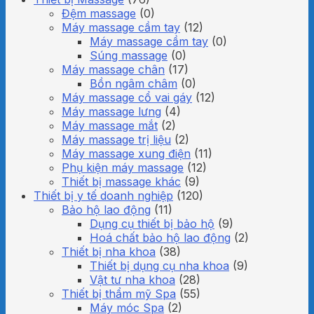
Đệm massage
(0)
Máy massage cầm tay
(12)
Máy massage cầm tay
(0)
Súng massage
(0)
Máy massage chân
(17)
Bồn ngâm châm
(0)
Máy massage cổ vai gáy
(12)
Máy massage lưng
(4)
Máy massage mắt
(2)
Máy massage trị liệu
(2)
Máy massage xung điện
(11)
Phụ kiện máy massage
(12)
Thiết bị massage khác
(9)
Thiết bị y tế doanh nghiệp
(120)
Bảo hộ lao động
(11)
Dụng cụ thiết bị bảo hộ
(9)
Hoá chất bảo hộ lao động
(2)
Thiết bị nha khoa
(38)
Thiết bị dụng cụ nha khoa
(9)
Vật tư nha khoa
(28)
Thiết bị thẩm mỹ Spa
(55)
Máy móc Spa
(2)