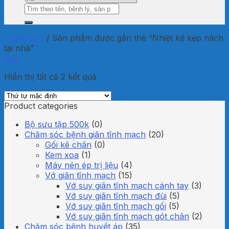
Tìm
kiếm:
Trang chủ
/
Sản phẩm được gắn thẻ “Nhiệt kế kẹp nách
tại nhà”
Lọc
Hiển thị tất cả 2 kết quả
Product categories
Bộ sưu tập 500k
(0)
Chăm sóc bệnh giãn tĩnh mạch
(20)
Gối kê chân
(0)
Kem xoa
(1)
Máy nén ép trị liệu
(4)
Vớ giãn tĩnh mạch
(15)
Vớ suy giãn tĩnh mạch cánh tay
(3)
Vớ suy giãn tĩnh mạch đùi
(5)
Vớ suy giãn tĩnh mạch gối
(5)
Vớ suy giãn tĩnh mạch gót chân
(2)
Chăm sóc bệnh huyết áp
(35)